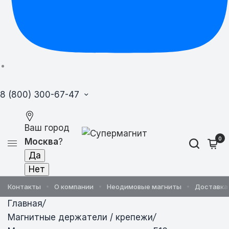
8 (800) 300-67-47
Ваш город
0
Москва
?
Контакты
О компании
Неодимовые магниты
Доставка 
Главная
/
Магнитные держатели / крепежи
/