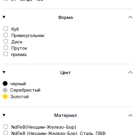
Форма
Куб
Прямоугольник
Диск
Пруток
призма
Цвет
черный
Серебристый
Золотой
Материал
NdFeB(Неодим-Железо-Бор)
NdFeB (Неодим-Железо-Бор), Сталь, ПВФ